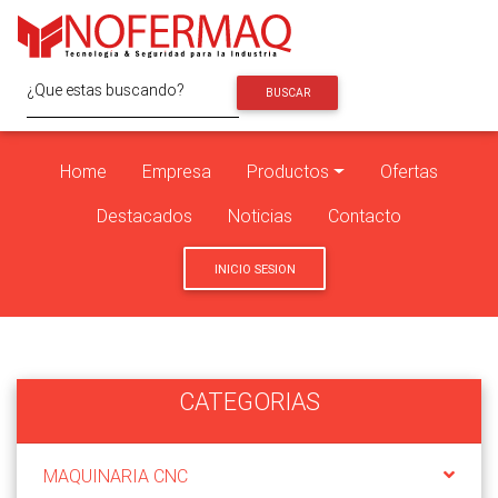
BUSCAR
Home
Empresa
Productos
Ofertas
Destacados
Noticias
Contacto
INICIO SESION
CATEGORIAS
MAQUINARIA CNC